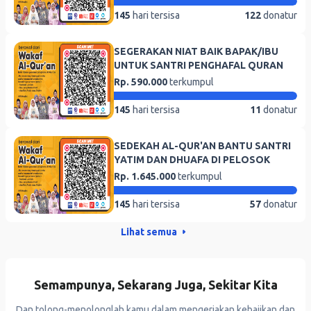
145
hari tersisa
122
donatur
SEGERAKAN NIAT BAIK BAPAK/IBU
UNTUK SANTRI PENGHAFAL QURAN
Rp. 590.000
terkumpul
145
hari tersisa
11
donatur
SEDEKAH AL-QUR'AN BANTU SANTRI
YATIM DAN DHUAFA DI PELOSOK
Rp. 1.645.000
terkumpul
145
hari tersisa
57
donatur
Lihat semua
Semampunya, Sekarang Juga, Sekitar Kita
Dan tolong-menolonglah kamu dalam mengerjakan kebajikan dan