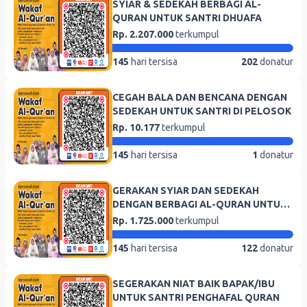
SYIAR & SEDEKAH BERBAGI AL-
QURAN UNTUK SANTRI DHUAFA
Rp. 2.207.000
terkumpul
145
hari tersisa
202
donatur
CEGAH BALA DAN BENCANA DENGAN
SEDEKAH UNTUK SANTRI DI PELOSOK
Rp. 10.177
terkumpul
145
hari tersisa
1
donatur
GERAKAN SYIAR DAN SEDEKAH
DENGAN BERBAGI AL-QURAN UNTUK
SANTRI DHUAFA
Rp. 1.725.000
terkumpul
145
hari tersisa
122
donatur
SEGERAKAN NIAT BAIK BAPAK/IBU
UNTUK SANTRI PENGHAFAL QURAN